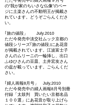
ただ今発売中の婦人画報９月号
の“我が家のちいさな仏像”のペー
ジに土楽さんの不動明王が掲載さ
れています。どうぞごらんくださ
い。
｢旅の値段」 July.2010
ただ今発売中淡交社ムック京都の
値段シリーズ｢旅の値段｣にあ花音
が掲載されています。江波富士子
さんのムリーニの一輪挿し、出口
ふゆひさんの豆皿、土井宏友さん
の盆が載っています。ごらんくだ
さい。
｢婦人画報8月号」 July,2010
ただ今発売中の婦人画報8月号別冊
付録「太鼓判 買いたい京都名品
１００選」にあ花音が取り上げら