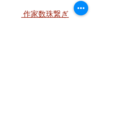
​ 作家数珠繋ぎ
ⓒ UTSUWAYA AKANE all rights
reserved.