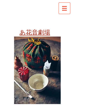
​あ花音劇場