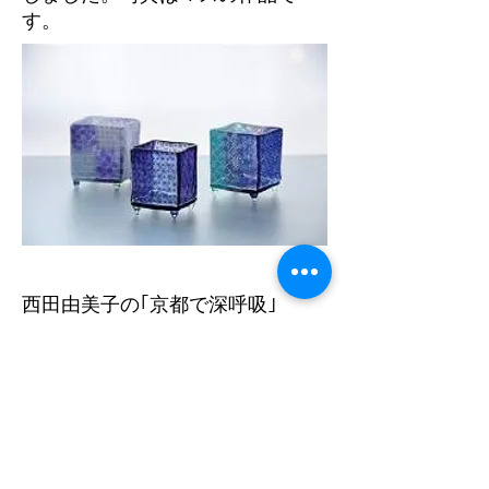
す。
西田由美子の｢京都で深呼吸｣
Mar.2009
西田由美子さんのもうひとつのブ
ログEFIL.netにもご紹介いただき
ました。
西田さん紹介の南禅寺界隈、素敵
な写真と記事で、とても生き生き
としています。お楽しみに！