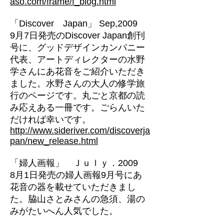
aso.com/frame/f_blog.html
「Discover Japan」
Sep,2009
9月7日発売のDiscover Japan創刊
号に、グッドデザインカンパニー
代表、アートディレクターの水野
学さんにあ花音をご紹介いただき
ました。水野さんの大人の修学旅
行のページです。丸ごと京都の読
み応えある一冊です。ごらんいた
だければ幸いです。
http://www.sideriver.com/discoverja
pan/new_release.html
「婦人画報」 Ｊｕｌｙ．2009
8月1日発売の婦人画報9月号にあ
花音の器を載せていただきまし
た。脇山さとみさんの急須、湯の
みがたいへん人気でした。