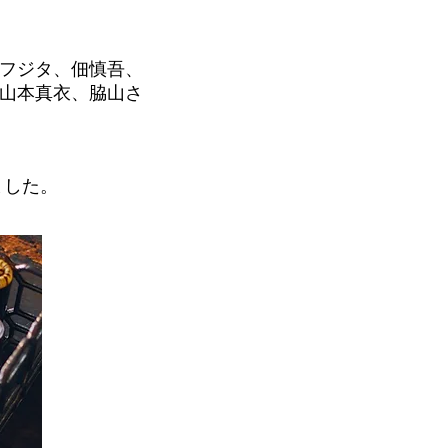
フジタ、佃慎吾、
山本真衣、脇山さ
ました。