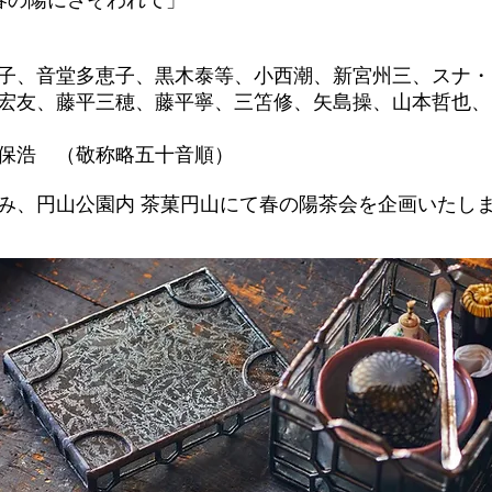
春の陽にさそわれて」
子、音堂多恵子、黒木泰等、小西潮、新宮州三、スナ・
宏友、藤平三穂、藤平寧、三笘修、矢島操、山本哲也、
保浩 （敬称略五十音順）
なみ、円山公園内 茶菓円山にて春の陽茶会を企画いたし