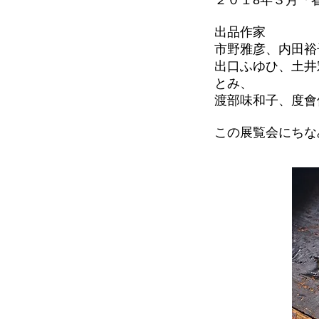
２０１8年３月「
出品作家
市野雅彦、内田裕
出口ふゆひ、土井
とみ、
渡部味和子、度會
​この展覧会にち