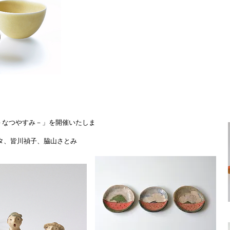
場－なつやすみ－」を開催いたしま
タ、皆川禎子、脇山さとみ
。