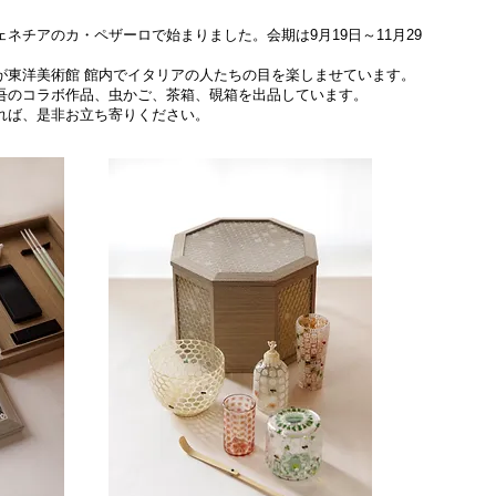
ネチアのカ・ペザーロで始まりました。会期は9月19日～11月29
が東洋美術館 館内でイタリアの人たちの目を楽しませています。
吾のコラボ作品、虫かご、茶箱、硯箱を出品しています。
れば、是非お立ち寄りください。