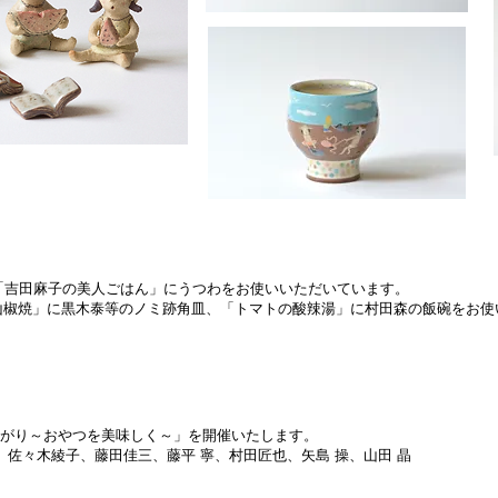
「吉田麻子の美人ごはん」にうつわをお使いいただいています。
山椒焼」に黒木泰等のノミ跡角皿、「トマトの酸辣湯」に村田森の飯碗をお使
おあがり～おやつを美味しく～」を開催いたします。
、佐々木綾子、藤田佳三、藤平 寧、村田匠也、矢島 操、山田 晶