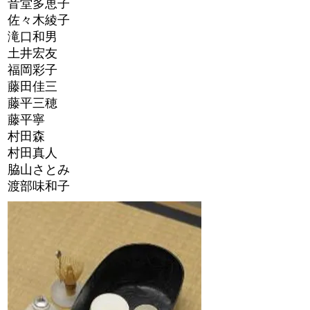
音堂多恵子
佐々木綾子
滝口和男
土井宏友
福岡彩子
藤田佳三
藤平三穂
藤平寧
村田森
村田真人
脇山さとみ
渡部味和子