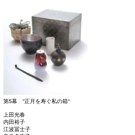
第5幕 "正月を寿ぐ私の箱"
上田光春
内田裕子
江波冨士子