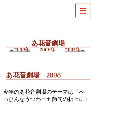
あ花音劇場
←2009年
​2008年
​2007年→
あ花音劇場 2008
今年のあ花音劇場のテーマは「べ
っぴんなうつわー五節句の折々に｣