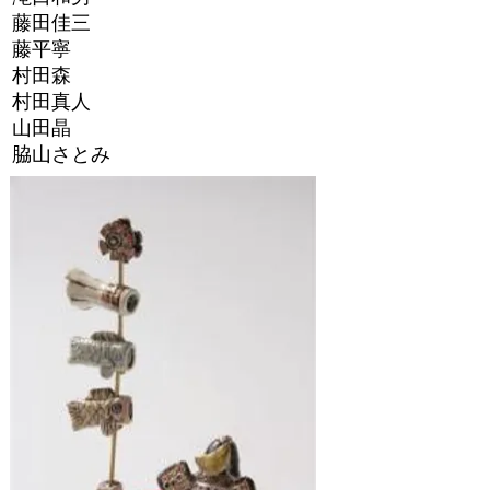
藤田佳三
藤平寧
村田森
村田真人
山田晶
脇山さとみ