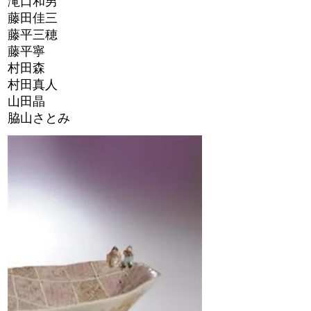
滝口和男
藤田佳三
藤平三穂
藤平寧
村田森
村田真人
山田晶
脇山さとみ