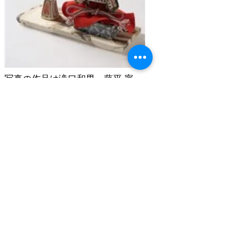
写真の作品は滝口和男、藤平 寧、
脇山さとみ