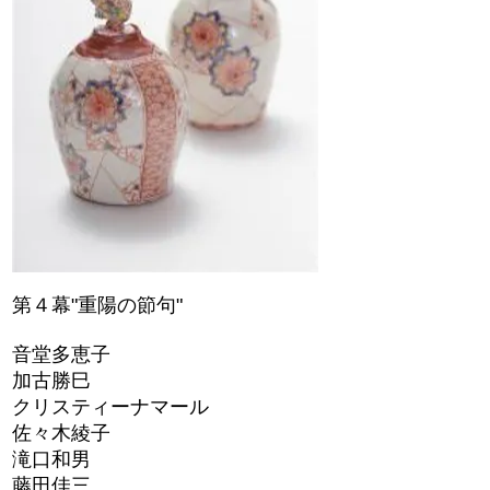
第４幕"重陽の節句"
音堂多恵子
加古勝巳
クリスティーナマール
佐々木綾子
滝口和男
藤田佳三