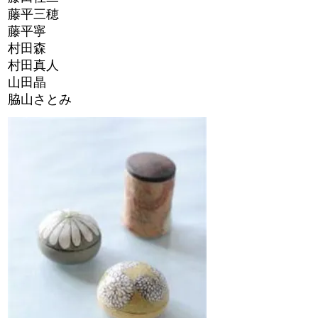
藤平三穂
藤平寧
村田森
村田真人
山田晶
脇山さとみ