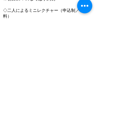
◇二人によるミニレクチャー（申込制／有
料）
3月24日（金） 16：30～17：30
◇茶会（申込制／有料）
3月25日（土） 13：00、15：00
​初日来店予約、レクチャー、茶会のお
申し込
み
、お問い合わせはうつわやあ花音まで（電
話、または
メールフォーム
より）お願いしま
す。