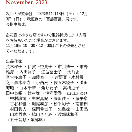
November,
2023
次回の展覧会は​、2023年11月18日（土）～12月
3日（日）、
​秋
恒例の「百趣百盃」展です。
会期中無休。
あ花音は小さな店ですので混雑状況により入店
をお待ちいただく場合がございます。
11月18日 10：30～12：30はご予約優先とさせ
ていただきます。
出品作家
荒木桜子 ・伊賀上空見子 ・市川博一 ・市野
雅彦 ・内田裕子 ・江波冨士子 ・大前史 ・
音堂多恵子 ・加藤泰一 ・岸野寛・木村展
之・黒木泰寺 ・小西潮 ・佐々木綾子 ・澁田
寿昭 ・白木千華 ・角りわ子 ・高橋朋子 ・
田中良昭 ・辻村塊 ・津守愛香 ・出口ふゆひ
・中村譲司 ・中村真紀 ・藤田佳三 ・藤平寧
・古谷和也 ・堀尾泰彦 ・松平彩子 ・南繁樹
・村田眞人 ・森岡希世子 ・矢島操 ・山田晶
・山本哲也 ・脇山さとみ ・渡部味和子
（五十音順・敬称略）