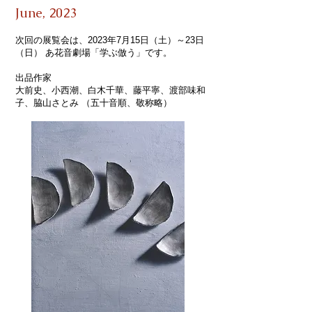
June,
2023
次回の展覧会は​、2023年7月15日（土）～23日
（日） あ花音劇場「学ぶ倣う」です。
出品作家
大前史、小西潮、白木千華、藤平寧、渡部味和
子、脇山さとみ （五十音順、敬称略）​