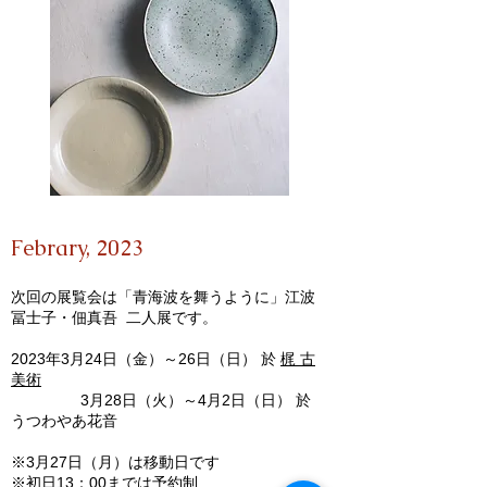
Febr
ary, 2023
次回の展覧会は「青海波を舞うように」江波
冨士子・佃真吾 二人展です。
2023年3月24日（金）～26日（日） 於
梶 古
美術
3月28日（火）～4月2日（日） 於
うつわやあ花音
※3月27日（月）は移動日です
※初日13：00までは予約制